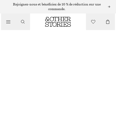
LUNETTES DE SOLEIL
Rejoignez-nous et bénéficiez de 10 % de réduction sur une
commande.
/
LUNETTES DE SOLEIL RECTANGULAIRES EN ACÉTATE
ACCESSOIRES
CHF 69
CHF 129
DERNIÈRE CHANCE
ÉCAILLE DE TORTUE
ONESIZE
TAILLE