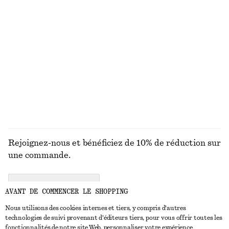
Cardigan en alpaga mélangé
T-shirt en coton
chf 55
chf 119
chf 27
chf 35
Dernière chance
Dernière chance
100% coton biologique
+
7
DÉCOUVRIR TOUTES LES LUNETTES DE SOLEIL
Rejoignez-nous et bénéficiez de 10% de réduction sur
une commande.
CREATE ACCOUNT
AVANT DE COMMENCER LE SHOPPING
Nous utilisons des cookies internes et tiers, y compris d'autres
technologies de suivi provenant d'éditeurs tiers, pour vous offrir toutes les
NOUS CONTACTER
fonctionnalités de notre site Web, personnaliser votre expérience