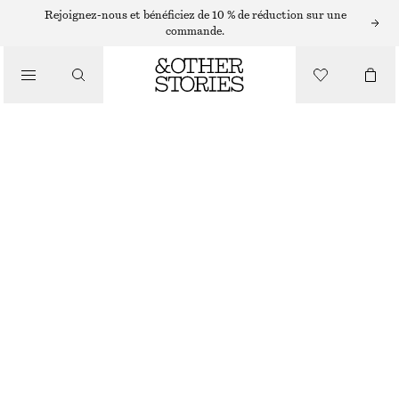
ROBES MIDI
Rejoignez-nous et bénéficiez de 10 % de réduction sur une
commande.
/
ROBES
ROBE MIDI FRONCÉE
/
CHF 45
CHF 129
VÊTEMENTS
RUPTURE DE STOCK
BEIGE
XS
S
M
L