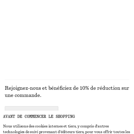
Robe courte à cordon de serrage et col en V
Robe courte à volants
chf 65
chf 169
chf 65
chf 169
Dernière chance
Dernière chance
Cardigan côtelé en coton
Haut froncé à boucle dorée
chf 55
chf 129
chf 49
chf 89
Dernière chance
Dernière chance
DÉCOUVRIR TOUTES LES ROBES
Rejoignez-nous et bénéficiez de 10% de réduction sur
une commande.
CREATE ACCOUNT
AVANT DE COMMENCER LE SHOPPING
Nous utilisons des cookies internes et tiers, y compris d'autres
technologies de suivi provenant d'éditeurs tiers, pour vous offrir toutes les