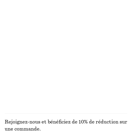
T-shirt à encolure dégagée
Robe-chemise midi en satin
chf 27
chf 55
chf 89
chf 169
Dernière chance
Dernière chance
Cardigan côtelé en coton
Robe midi évasée en lin
chf 55
chf 129
chf 89
chf 139
Dernière chance
Dernière chance
100% lin
Robe courte plissée
Haut à col montant et manches courtes
chf 109
chf 189
chf 25
chf 49
Dernière chance
Dernière chance
100% coton
DÉCOUVRIR TOUTES LES ROBES
Rejoignez-nous et bénéficiez de 10% de réduction sur
une commande.