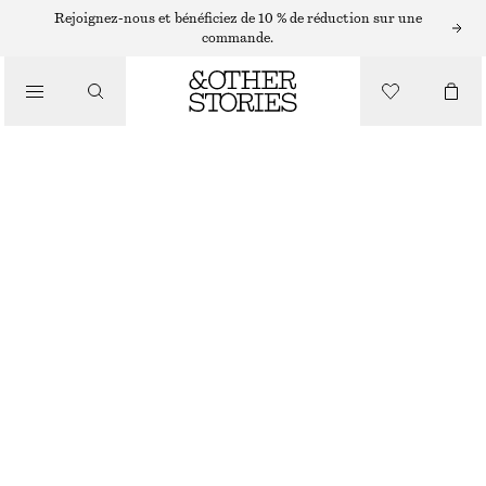
ROBES MIDI
Rejoignez-nous et bénéficiez de 10 % de réduction sur une
commande.
/
ROBES
ROBE NUISETTE MIDI EN SATIN
/
CHF 65
CHF 129
VÊTEMENTS
DERNIÈRE CHANCE
LILAS
32
34
36
38
40
42
44