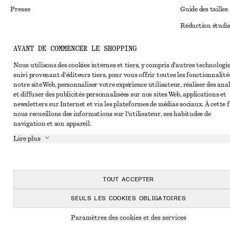
Presse
Guide des tailles
Réduction étudi
Règlement extraju
Instagram
AVANT DE COMMENCER LE SHOPPING
Conditions génér
Pinterest
Nous utilisons des cookies internes et tiers, y compris d'autres technologie
suivi provenant d'éditeurs tiers, pour vous offrir toutes les fonctionnalité
Conditions génér
Facebook
notre site Web, personnaliser votre expérience utilisateur, réaliser des ana
Cookies et parta
et diffuser des publicités personnalisées sur nos sites Web, applications et
Youtube
newsletters sur Internet et via les plateformes de médias sociaux. À cette f
Paramètres des c
TikTok
nous recueillons des informations sur l'utilisateur, ses habitudes de
navigation et son appareil.
Politique de conf
Lire plus
Conditions de se
Impressum
Déclaration d'acc
TOUT ACCEPTER
SEULS LES COOKIES OBLIGATOIRES
Paramètres des cookies et des services