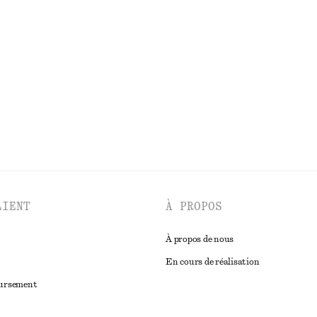
ique
Mini-jupe coupée en biais
chf 59
chf 89
Dernière chance
DÉCOUVRIR TOUTES LES ROBES
LIENT
À PROPOS
À propos de nous
En cours de réalisation
oursement