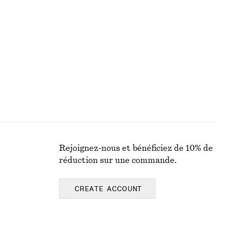
Robe midi asymétrique en satin
chf 55
chf 129
Dernière chance
Rejoignez-nous et bénéficiez de 10% de
réduction sur une commande.
CREATE ACCOUNT