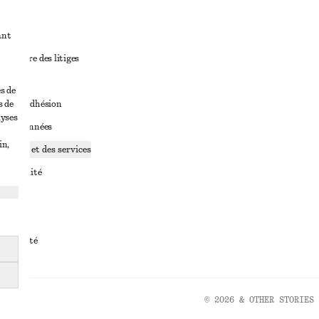
ant
diciaire des litiges
ales
s de
s de
ales d’adhésion
lyses
ge de données
in,
ookies et des services
identialité
rvice
essibilité
© 2026 & OTHER STORIES