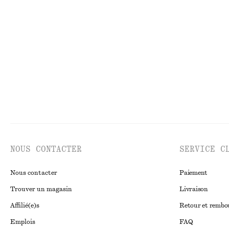
Robe midi drapée sans manches
T-shirt asymétr
chf 95
chf 129
chf 27
chf 55
Dernière chance
Dernière chance
NOUS CONTACTER
SERVICE C
Nous contacter
Paiement
Trouver un magasin
Livraison
Affilié(e)s
Retour et remb
Emplois
FAQ