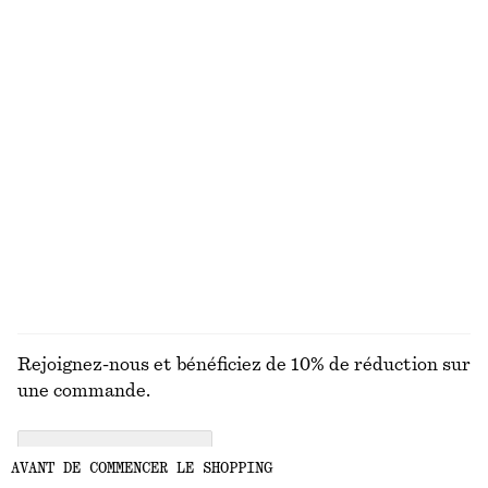
Lunettes de soleil à monture ovale fine
Bas de bikini texturé
chf 49
chf 39
Exclusivité en ligne
+
1
Chemise décontractée en jean
Haut de bikini triangle à fronces
chf 99
chf 39
Exclusivité en ligne
DÉCOUVRIR TOUTES LES MAILLOTS DE BAIN
Rejoignez-nous et bénéficiez de 10% de réduction sur
une commande.
CREATE ACCOUNT
AVANT DE COMMENCER LE SHOPPING