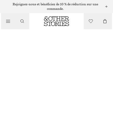
Rejoignez-nous et bénéficiez de 10 % de réduction sur une
commande.
/
MAILLOTS DE BAIN
MAILLOT DE BAIN CROISÉ DANS LE DOS À ENCOLURE EN V
CHF 99
/
VÊTEMENTS
VERT/RAYÉ
32
34
36
38
40
42
44
Guide des tailles
TAILLE