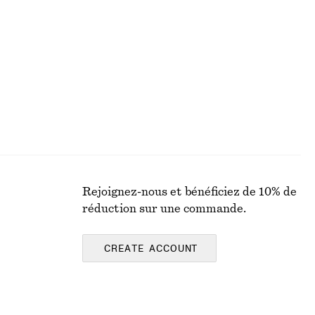
Débardeur côtelé à dentelle
chf 55
chf 99
Dernière chance
Rejoignez-nous et bénéficiez de 10% de
réduction sur une commande.
CREATE ACCOUNT