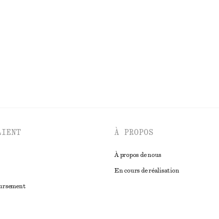
+
2
n
Bob en mélange de coton et de lin
chf 25
chf 55
100% coton
Dernière chance
DÉCOUVRIR TOUTES LES PANTALONS
LIENT
À PROPOS
À propos de nous
En cours de réalisation
oursement