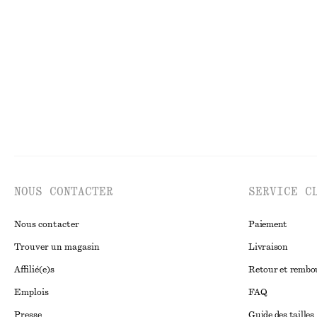
Haut court à cordon de serrage
Chemise en coto
chf 65
chf 129
chf 75
chf 119
Dernière chance
Dernière chance
NOUS CONTACTER
SERVICE C
Nous contacter
Paiement
Trouver un magasin
Livraison
Affilié(e)s
Retour et remb
Emplois
FAQ
Presse
Guide des tailles