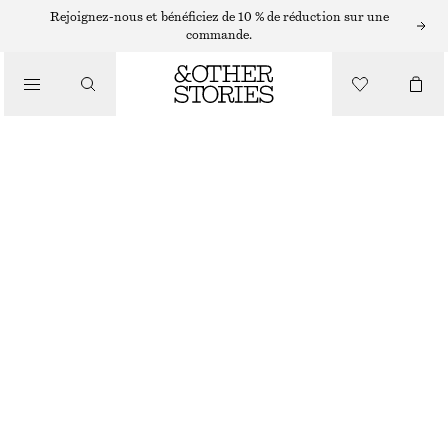
BOUCLES D’OREILLES
Rejoignez-nous et bénéficiez de 10 % de réduction sur une
commande.
/
BIJOUX
PENDANTS D’OREILLES À PERLE DE CULTURE
€ 29
/
ACCESSOIRES
RUPTURE DE STOCK
DORÉ/BLANC
ONESIZE
TAILLE