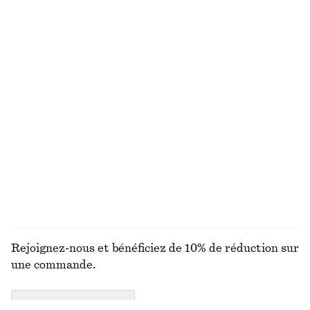
100% coton
Coton-lin
Vernis à ongles Trusted Mocha
Cardigan cintré en maille
€ 12
€ 89
Laine-coton
10 ML | € 1200 / 1 L
+
22
Chaussettes frangées et pailletées
Ceinture large en cuir
€ 12
€ 79
DÉCOUVRIR TOUTES LES BIJOUX
Rejoignez-nous et bénéficiez de 10% de réduction sur
une commande.
CREATE ACCOUNT