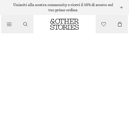
/
Unisciti alla nostra community e ricevi il 10% di sconto sul
BLUSE E CAMICIE
tuo primo ordine.
BLUSA CROP TOP
/
€ 29
€ 79
ABBIGLIAMENTO
ULTIMA OCCASIONE
BEIGE
32
34
36
38
40
42
44