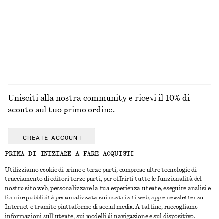
Sandali slingback in pelle
Sandali Birkenstock Arizona Soft Footbed
€ 119
€ 130
ESPLORA TUTTI I PRODOTTI NELLA CATEGORIA
GIOIELLI
Unisciti alla nostra community e ricevi il 10% di
sconto sul tuo primo ordine.
CREATE ACCOUNT
PRIMA DI INIZIARE A FARE ACQUISTI
Utilizziamo cookie di prime e terze parti, comprese altre tecnologie di
CONTATTACI
tracciamento di editori terze parti, per offrirti tutte le funzionalità del
nostro sito web, personalizzare la tua esperienza utente, eseguire analisi e
Contattaci
Instagram
fornire pubblicità personalizzata sui nostri siti web, app e newsletter su
SERVIZIO CLIENTI
Internet e tramite piattaforme di social media. A tal fine, raccogliamo
Trova punti vendita
Pinterest
informazioni sull'utente, sui modelli di navigazione e sul dispositivo.