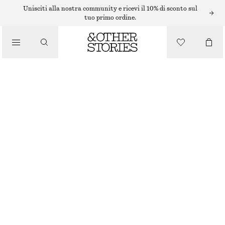
ORECCHINI
Unisciti alla nostra community e ricevi il 10% di sconto sul
tuo primo ordine.
/
GIOIELLI
SET DI ORECCHINI A CERCHIO E A GOCCIA
/
€ 29
ACCESSORI
ARGENTO
ONESIZE
TAGLIA