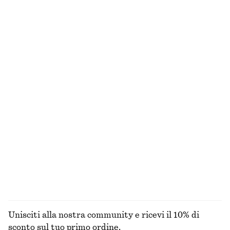
Abito midi a coste
Pantaloni pull on in raso
€ 69
€ 89
Nuovo
+
1
Penny loafer in pelle
Abito lungo con pannelli
€ 129
€ 99
Nuovo
+
3
Gilet in seta e cotone
Abito midi in raso senza maniche
€ 69
€ 99
Seta-cotone
+
7
ESPLORA TUTTI I PRODOTTI NELLA CATEGORIA
BLUSE E CAMICIE
Unisciti alla nostra community e ricevi il 10% di
sconto sul tuo primo ordine.