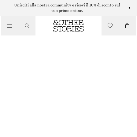
Unisciti alla nostra community e ricevi il 10% di sconto sul
/
tuo primo ordine.
BLUSE E CAMICIE
CAMICIA IN LINO CON TASCA APPLICATA
/
€ 89
ABBIGLIAMENTO
ESAURITO
LIGHT BLUE
32
34
36
38
40
42
44