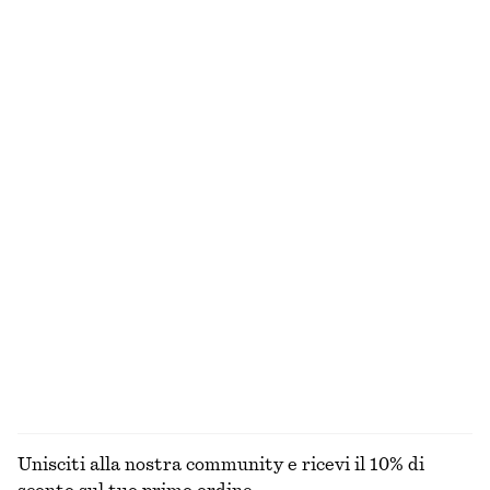
€ 35
€ 69
€ 55
€ 79
Ultima occasione
Ultima occasione
Abito midi con coulisse
Abito midi svasato in lino
€ 45
€ 89
€ 99
Ultima occasione
Nuovo
100% lino
Shorts sartoriali in lino
Camicia in cotone
€ 69
€ 49
€ 79
Ultima occasione
+
1
100% cotone
+
2
ESPLORA TUTTI I PRODOTTI NELLA CATEGORIA
BLUSE E CAMICIE
Unisciti alla nostra community e ricevi il 10% di