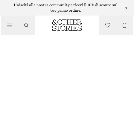
/
Unisciti alla nostra community e ricevi il 10% di sconto sul
BLUSE E CAMICIE
tuo primo ordine.
BLUSA CON LAVORAZIONE SMOCK
/
€ 39
€ 79
ABBIGLIAMENTO
ULTIMA OCCASIONE
VIOLA
XS
S
M
L