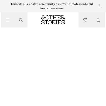
Unisciti alla nostra community e ricevi il 10% di sconto sul
tuo primo ordine.
/
TOP E T-SHIRT
TOP SENZA MANICHE IN SETA CON VOLANT
€ 39
€ 99
/
ABBIGLIAMENTO
ULTIMA OCCASIONE
VIOLA
32
34
36
38
40
42
44