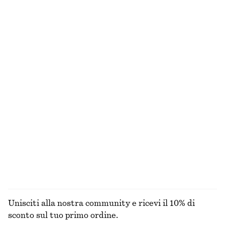
Shorts sartoriali in lino
Blusa in seta con coulisse
€ 45
€ 69
€ 35
€ 99
Ultima occasione
Ultima occasione
+
1
Abito midi drappeggiato senza maniche
Blusa a portafoglio
€ 35
€ 89
€ 55
€ 79
Ultima occasione
Ultima occasione
Blusa con lavorazione smock
Blusa in crêpe arricciata
€ 39
€ 79
€ 29
€ 79
Ultima occasione
Ultima occasione
ESPLORA TUTTI I PRODOTTI NELLA CATEGORIA TOP
E T-SHIRT
Unisciti alla nostra community e ricevi il 10% di
sconto sul tuo primo ordine.