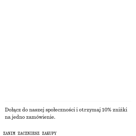
Kaszmirowy top z krótkim rękawem
Sukienka midi bez rękawów
450 zł
390 zł
Nowość
100% kaszmir
Kostium kąpielowy ze ze skrzyżowanymi ramiączkami
Kostium kąpielowy z dekoltem w szpic
290 zł
290 zł
PRZEGLĄDAJ WSZYSTKIE PRODUKTY Z KATEGORII
KOSTIUMY KĄPIELOWE
Dołącz do naszej społeczności i otrzymaj 10% zniżki
na jedno zamówienie.
ZANIM ZACZNIESZ ZAKUPY
CREATE ACCOUNT