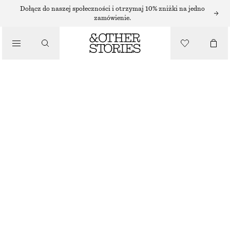
/
Dołącz do naszej społeczności i otrzymaj 10% zniżki na jedno
BIKINI
zamówienie.
/
KOSTIUMY KĄPIELOWE
MAJTKI BIKINI Z WIĄZANIEM PO BOKACH
130 ZŁ
/
NIEBIESKI
UBRANIA
32
34
36
38
40
42
44
Przewodnik po rozmiarach
ROZMIAR