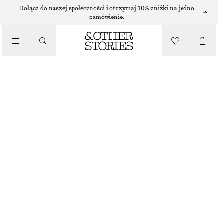
SZORTY
Dołącz do naszej społeczności i otrzymaj 10% zniżki na jedno
zamówienie.
/
SPODNIE
KRÓTKIE ŻAKARDOWE SZORTY Z KORONKĄ
/
170 ZŁ
UBRANIA
NAJNIŻSZA CENA W CIĄGU OSTATNICH 30 DNI PRZED OBNIŻKĄ:
170 ZŁ
CENA REGULARNA:
250 ZŁ
OSTATNIA SZANSA
JASNOBEŻOWY
XS
S
M
L