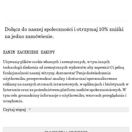
Dołącz do naszej społeczności i otrzymaj 10% zniżki
na jedno zamówienie.
ZANIM ZACZNIESZ ZAKUPY
CREATE ACCOUNT
Używamy plików cookie własnych i zewnętrznych, w tym innych
technologii śledzenia od zewnętrznych wydawców, aby zapewnić Ci pełną
funkcjonalność naszej witryny, dostosować Twoje doświadczenia
SKONTAKTUJ SIĘ Z NAMI
użytkownika, przeprowadzać analizy i dostarczać spersonalizowane
reklamy na naszych stronach internetowych, w aplikacjach i biuletynach w
Skontaktuj się z nami
Instagram
Internecie oraz za pośrednictwem platform mediów społecznościowych. W
OBSŁUGA KLIENTA
tym celu gromadzimy informacje o użytkowniku, wzorcach przeglądania i
Wyszukiwarka sklepów
Pinterest
urządzeniu.
Płatności
O NAS
Partnerzy
Facebook
Czytaj więcej
Karta podarunkowa
O nas
Kariera
Youtube
Dostawa
W trakcie tworzenia
Media
TikTok
Zwroty