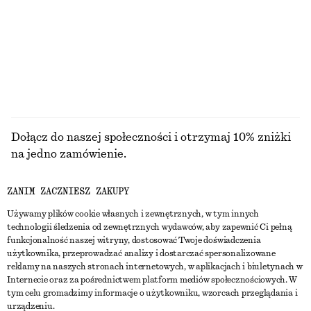
110 zł
490 zł
100% bawełna organiczna
+
6
PRZEGLĄDAJ WSZYSTKIE PRODUKTY Z KATEGORII
SANDAŁY
Dołącz do naszej społeczności i otrzymaj 10% zniżki
na jedno zamówienie.
ZANIM ZACZNIESZ ZAKUPY
CREATE ACCOUNT
Używamy plików cookie własnych i zewnętrznych, w tym innych
technologii śledzenia od zewnętrznych wydawców, aby zapewnić Ci pełną
funkcjonalność naszej witryny, dostosować Twoje doświadczenia
SKONTAKTUJ SIĘ Z NAMI
użytkownika, przeprowadzać analizy i dostarczać spersonalizowane
reklamy na naszych stronach internetowych, w aplikacjach i biuletynach w
Skontaktuj się z nami
Instagram
Internecie oraz za pośrednictwem platform mediów społecznościowych. W
OBSŁUGA KLIENTA
tym celu gromadzimy informacje o użytkowniku, wzorcach przeglądania i
Wyszukiwarka sklepów
Pinterest
urządzeniu.