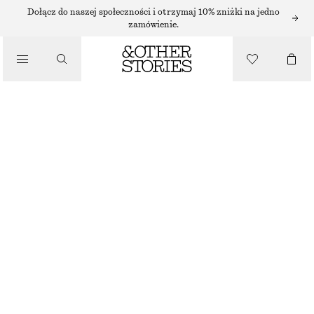
PŁASKIE SANDAŁY
Dołącz do naszej społeczności i otrzymaj 10% zniżki na jedno
zamówienie.
/
SANDAŁY
SKÓRZANE SANDAŁY
450 ZŁ
/
BUTY
CZARNY
36
37
38
39
40
41
Przewodnik po rozmiarach
ROZMIAR