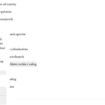
ia od umowy
 pytania
ozmiarach
a
zstrzyganie sporów
ii
ść
dzać
nowienia członkostwa
ostępnianie danych
imy
zące plików cookie i usług
ności
ania z usług
ostępności