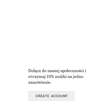
Taliowana koszula z zakładkami
290 zł
Dołącz do naszej społeczności i
otrzymaj 10% zniżki na jedno
zamówienie.
CREATE ACCOUNT