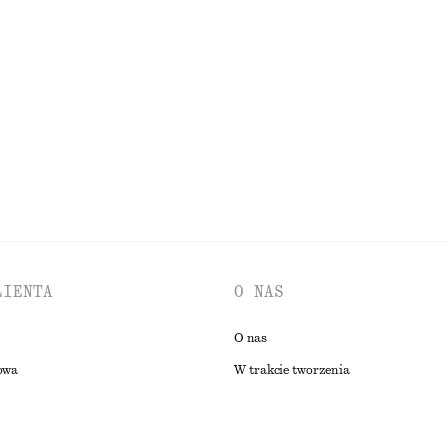
dwójnych ramiączkach
Sukienka mini z wiązaniem
290 zł
PRZEGLĄDAJ WSZYSTKIE PRODUKTY Z KATEGORII SUKIENKI
LIENTA
O NAS
O nas
owa
W trakcie tworzenia