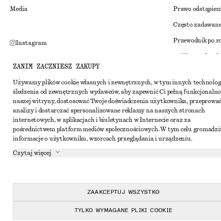
Media
Prawo odstąpien
Często zadawane
Przewodnik po r
Instagram
Zniżka studenck
Pinterest
ZANIM ZACZNIESZ ZAKUPY
Alternatywne ro
Facebook
Używamy plików cookie własnych i zewnętrznych, w tym innych technolog
Regulamin
Youtube
śledzenia od zewnętrznych wydawców, aby zapewnić Ci pełną funkcjonalno
naszej witryny, dostosować Twoje doświadczenia użytkownika, przeprowa
Warunki i posta
TikTok
analizy i dostarczać spersonalizowane reklamy na naszych stronach
Pliki cookie i ud
internetowych, w aplikacjach i biuletynach w Internecie oraz za
pośrednictwem platform mediów społecznościowych. W tym celu gromadz
Ustawienia dotyc
informacje o użytkowniku, wzorcach przeglądania i urządzeniu.
Polityka prywat
Czytaj więcej
Warunki korzyst
Oświadczenie o d
ZAAKCEPTUJ WSZYSTKO
TYLKO WYMAGANE PLIKI COOKIE