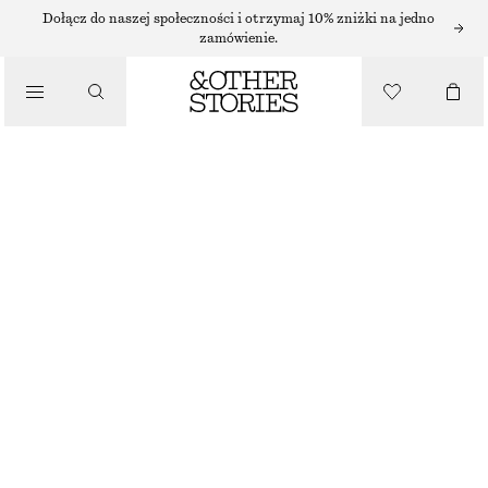
SUKIENKI MINI
Dołącz do naszej społeczności i otrzymaj 10% zniżki na jedno
zamówienie.
/
SUKIENKI
SATYNOWA SUKIENKA MINI
210 ZŁ
/
NAJNIŻSZA CENA W CIĄGU OSTATNICH 30 DNI PRZED OBNIŻKĄ:
210 ZŁ
UBRANIA
CENA REGULARNA:
290 ZŁ
OSTATNIA SZANSA
JASNOZIELONY
32
34
36
38
40
42
44