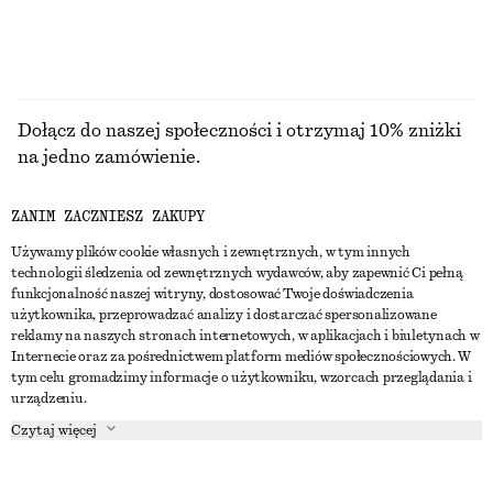
Dołącz do naszej społeczności i otrzymaj 10% zniżki
na jedno zamówienie.
ZANIM ZACZNIESZ ZAKUPY
CREATE ACCOUNT
Używamy plików cookie własnych i zewnętrznych, w tym innych
technologii śledzenia od zewnętrznych wydawców, aby zapewnić Ci pełną
funkcjonalność naszej witryny, dostosować Twoje doświadczenia
SKONTAKTUJ SIĘ Z NAMI
użytkownika, przeprowadzać analizy i dostarczać spersonalizowane
reklamy na naszych stronach internetowych, w aplikacjach i biuletynach w
Skontaktuj się z nami
Instagram
Internecie oraz za pośrednictwem platform mediów społecznościowych. W
OBSŁUGA KLIENTA
tym celu gromadzimy informacje o użytkowniku, wzorcach przeglądania i
Wyszukiwarka sklepów
Pinterest
urządzeniu.
Płatności
O NAS
Partnerzy
Facebook
Czytaj więcej
Karta podarunkowa
O nas
Kariera
Youtube
Dostawa