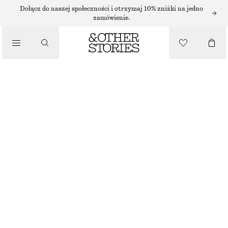
Dołącz do naszej społeczności i otrzymaj 10% zniżki na jedno
zamówienie.
/
BLUZKI I KOSZULE
BAWEŁNIANA KOSZULA Z KRÓTKIM RĘKAWEM
150 ZŁ
/
NAJNIŻSZA CENA W CIĄGU OSTATNICH 30 DNI PRZED OBNIŻKĄ:
150 ZŁ
UBRANIA
CENA REGULARNA:
390 ZŁ
OSTATNIA SZANSA
BRĄZOWY
XS
S
M
L