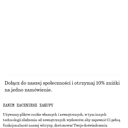
Wakacyjna koszula oversize
Lniana kamizelka
235 zł
210 zł
NAJNIŻSZA CENA W CIĄGU OSTATNICH 30
NAJNIŻSZA CENA W CIĄGU OSTATNICH 30
DNI PRZED OBNIŻKĄ:
DNI PRZED OBNIŻKĄ:
235 ZŁ
210 ZŁ
CENA REGULARNA:
290 ZŁ
CENA REGULARNA:
290 ZŁ
Ostatnia szansa
Ostatnia szansa
PRZEGLĄDAJ WSZYSTKIE PRODUKTY Z KATEGORII
BLUZKI I KOSZULE
Dołącz do naszej społeczności i otrzymaj 10% zniżki
na jedno zamówienie.
ZANIM ZACZNIESZ ZAKUPY
CREATE ACCOUNT
Używamy plików cookie własnych i zewnętrznych, w tym innych
technologii śledzenia od zewnętrznych wydawców, aby zapewnić Ci pełną
funkcjonalność naszej witryny, dostosować Twoje doświadczenia