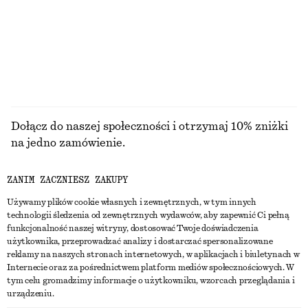
120 ZŁ
CENA REGULARNA:
250 ZŁ
Ostatnia szansa
PRZEGLĄDAJ WSZYSTKIE PRODUKTY Z KATEGORII
BLUZKI I KOSZULE
Dołącz do naszej społeczności i otrzymaj 10% zniżki
na jedno zamówienie.
ZANIM ZACZNIESZ ZAKUPY
CREATE ACCOUNT
Używamy plików cookie własnych i zewnętrznych, w tym innych
technologii śledzenia od zewnętrznych wydawców, aby zapewnić Ci pełną
funkcjonalność naszej witryny, dostosować Twoje doświadczenia
SKONTAKTUJ SIĘ Z NAMI
użytkownika, przeprowadzać analizy i dostarczać spersonalizowane
reklamy na naszych stronach internetowych, w aplikacjach i biuletynach w
Skontaktuj się z nami
Instagram
Internecie oraz za pośrednictwem platform mediów społecznościowych. W
OBSŁUGA KLIENTA
tym celu gromadzimy informacje o użytkowniku, wzorcach przeglądania i
Wyszukiwarka sklepów
Pinterest
urządzeniu.
Płatności
O NAS