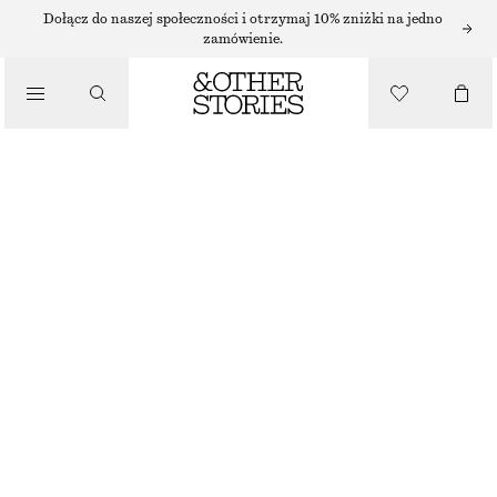
Dołącz do naszej społeczności i otrzymaj 10% zniżki na jedno
zamówienie.
/
BLUZKI I KOSZULE
KOSZULA Z WIĄZANIEM Z TYŁU
170 ZŁ
/
NAJNIŻSZA CENA W CIĄGU OSTATNICH 30 DNI PRZED OBNIŻKĄ:
170 ZŁ
UBRANIA
CENA REGULARNA:
250 ZŁ
OSTATNIA SZANSA
BIAŁY
32
34
36
38
40
42
44