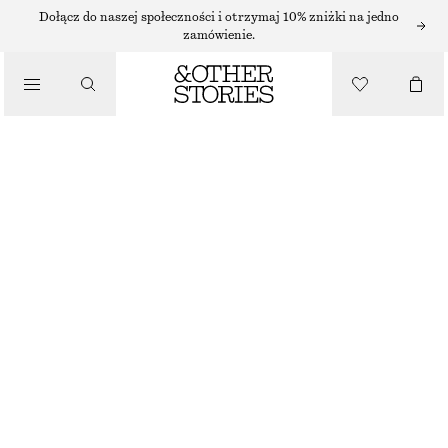
PŁASKIE SANDAŁY
Dołącz do naszej społeczności i otrzymaj 10% zniżki na jedno
zamówienie.
/
SANDAŁY
WSUWANE SKÓRZANE SANDAŁY
170 ZŁ
NAJNIŻSZA CENA W CIĄGU OSTATNICH 30 DNI PRZED OBNIŻKĄ:
170 ZŁ
/
CENA REGULARNA:
350 ZŁ
BUTY
OSTATNIA SZANSA
ZŁAMANA BIEL/BEŻOWY
35
36
37
38
39
40
41
42