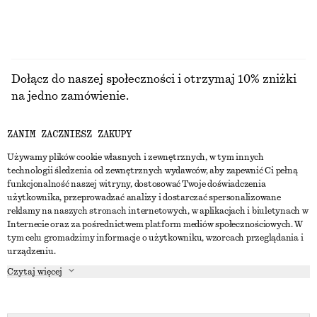
Dołącz do naszej społeczności i otrzymaj 10% zniżki
na jedno zamówienie.
ZANIM ZACZNIESZ ZAKUPY
CREATE ACCOUNT
Używamy plików cookie własnych i zewnętrznych, w tym innych
technologii śledzenia od zewnętrznych wydawców, aby zapewnić Ci pełną
funkcjonalność naszej witryny, dostosować Twoje doświadczenia
SKONTAKTUJ SIĘ Z NAMI
użytkownika, przeprowadzać analizy i dostarczać spersonalizowane
reklamy na naszych stronach internetowych, w aplikacjach i biuletynach w
Skontaktuj się z nami
Instagram
Internecie oraz za pośrednictwem platform mediów społecznościowych. W
OBSŁUGA KLIENTA
tym celu gromadzimy informacje o użytkowniku, wzorcach przeglądania i
Wyszukiwarka sklepów
Pinterest
urządzeniu.
Płatności
O NAS
Partnerzy
Facebook
Czytaj więcej
Karta podarunkowa
O nas
Kariera
Youtube
Dostawa
W trakcie tworzenia