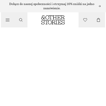
SUKIENKI MIDI
Dołącz do naszej społeczności i otrzymaj 10% zniżki na jedno
zamówienie.
/
SUKIENKI
MARSZCZONA BAWEŁNIANA SUKIENKA MIDI
350 ZŁ
/
UBRANIA
BRĄZOWY
32
34
36
38
40
42
44
Przewodnik po rozmiarach
ROZMIAR