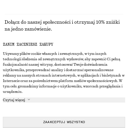
Dołącz do naszej społeczności i otrzymaj 10% zniżki
na jedno zamówienie.
ZANIM ZACZNIESZ ZAKUPY
CREATE ACCOUNT
Używamy plików cookie własnych i zewnętrznych, w tym innych
technologii śledzenia od zewnętrznych wydawców, aby zapewnić Ci pełną
funkcjonalność naszej witryny, dostosować Twoje doświadczenia
SKONTAKTUJ SIĘ Z NAMI
użytkownika, przeprowadzać analizy i dostarczać spersonalizowane
reklamy na naszych stronach internetowych, w aplikacjach i biuletynach w
Skontaktuj się z nami
Instagram
Internecie oraz za pośrednictwem platform mediów społecznościowych. W
OBSŁUGA KLIENTA
tym celu gromadzimy informacje o użytkowniku, wzorcach przeglądania i
Wyszukiwarka sklepów
Pinterest
urządzeniu.
Płatności
O NAS
Partnerzy
Facebook
Czytaj więcej
Karta podarunkowa
O nas
Kariera
Youtube
Dostawa
W trakcie tworzenia
Media
TikTok
Zwroty
ZAAKCEPTUJ WSZYSTKO