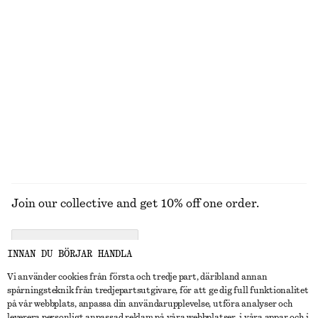
STICKAT
KLÄNNINGAR
ACCESSOARER
JACKOR &
KAPPOR
Join our collective and get 10% off one order.
CREATE ACCOUNT
INNAN DU BÖRJAR HANDLA
Vi använder cookies från första och tredje part, däribland annan
spårningsteknik från tredjepartsutgivare, för att ge dig full funktionalitet
KONTAKTA OSS
på vår webbplats, anpassa din användarupplevelse, utföra analyser och
leverera personligt anpassad reklam på våra webbplatser, i våra appar och i