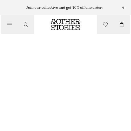
STICKADE KOFTOR & CARDIGANS
Join our collective and get 10% off one order.
CARDIGAN MED BALLONGÄRM
/
550 KR
1090 KR
STICKAT
OUT OF STOCK
/
KLÄDER
CRÈMEVIT
XS
S
M
L