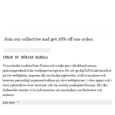
UTFORSKA ALLA KLÄNNINGAR
Join our collective and get 10% off one order.
CREATE ACCOUNT
INNAN DU BÖRJAR HANDLA
Vi använder cookies från första och tredje part, däribland annan
spårningsteknik från tredjepartsutgivare, för att ge dig full funktionalitet
KONTAKTA OSS
på vår webbplats, anpassa din användarupplevelse, utföra analyser och
leverera personligt anpassad reklam på våra webbplatser, i våra appar och i
Kontakta oss
Instagram
våra nyhetsbrev över internet och via sociala medieplattformar. För det
KUNDTJÄNST
ändamålet samlar vi in information om användare, surfmönster och
Hitta butik
Pinterest
enheter.
Betalning
OM
Affiliates
Facebook
Läs mer
Presentkort
Om oss
Karriär
Youtube
Leverans