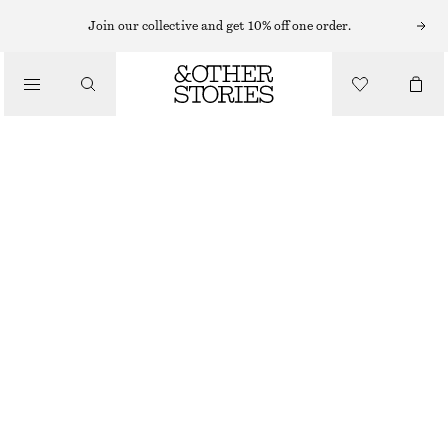
MIDIKLÄNNINGAR
Join our collective and get 10% off one order.
/
KLÄNNINGAR
SMOCKAD MIDIKLÄNNING I BOMULL
890 KR
/
KLÄDER
BRUN
32
34
36
38
40
42
44
Storleksguide
STORLEK