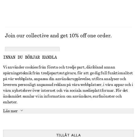
Join our collective and get 10% off one order.
CREATE ACCOUNT
INNAN DU BÖRJAR HANDLA
Vi använder cookies från första och tredje part, däribland annan
spårningsteknik från tredjepartsutgivare, för att ge dig full funktionalitet
KONTAKTA OSS
på vår webbplats, anpassa din användarupplevelse, utföra analyser och
leverera personligt anpassad reklam på våra webbplatser, i våra appar och i
Kontakta oss
Instagram
våra nyhetsbrev över internet och via sociala medieplattformar. För det
KUNDTJÄNST
ändamålet samlar vi in information om användare, surfmönster och
Hitta butik
Pinterest
enheter.
Betalning
OM
Affiliates
Facebook
Läs mer
Presentkort
Om oss
Karriär
Youtube
Leverans
In the making
Press
TikTok
Retur & återbetalning
TILLÅT ALLA