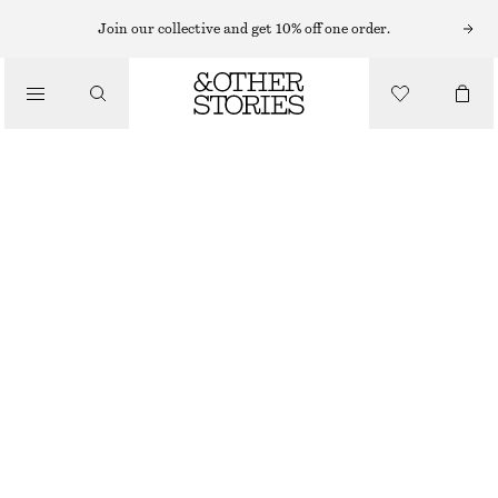
Join our collective and get 10% off one order.
/
BLUSAR & SKJORTOR
LÅNG BOMULLSSKJORTA MED STÅKRAGE
490 KR
990 KR
LAST CHANCE
/
KLÄDER
VIT
XS
S
M
L