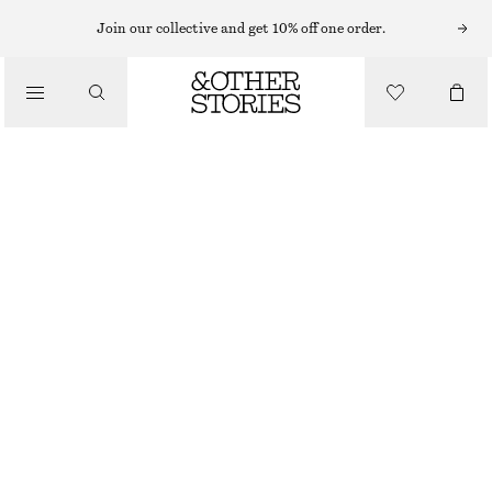
MIDIKLÄNNINGAR
Join our collective and get 10% off one order.
/
KLÄNNINGAR
MIDIKLÄNNING SYDD PÅ SKRÅDDEN
550 KR
1290 KR
/
OUT OF STOCK
KLÄDER
GRÖN
32
34
36
38
40
42
44