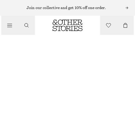
SOLGLASÖGON
Join our collective and get 10% off one order.
/
ACCESSOARER
CAT EYE-SOLGLASÖGON
170 KR
320 KR
LAST CHANCE
GRÄDDVIT/BLÅ
ONESIZE
STORLEK