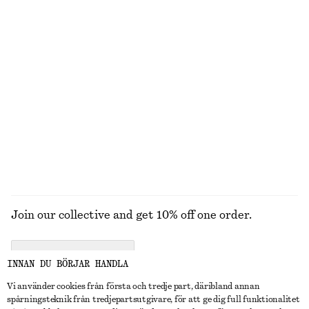
V-ringad rynkad t-shirt
Ribbat linne
220 kr
370 kr
120 kr
250 kr
Last chance
TIDIGARE NEDSATT PRIS:
170 KR
Last chance
+
1
Rynkad topp med halvpolo
Boxig t-shirt i bomull
320 kr
550 kr
270 kr
Last chance
100% ekologisk bomull
+
7
UTFORSKA ALLA SOLGLASÖGON
Join our collective and get 10% off one order.
CREATE ACCOUNT
INNAN DU BÖRJAR HANDLA
Vi använder cookies från första och tredje part, däribland annan
spårningsteknik från tredjepartsutgivare, för att ge dig full funktionalitet