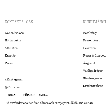
KONTAKTA OSS
KUNDTJÄNS
Kontakta oss
Betalning
Hitta butik
Presentkort
Affiliates
Leverans
Karriär
Retur & återbet
Press
Ångerrätt
Vanliga frågor
Storleksguide
Instagram
Studentrabatt
Pinterest
Alternativ tvist
Facebook
INNAN DU BÖRJAR HANDLA
Villkor
Youtube
Vi använder cookies från första och tredje part, däribland annan