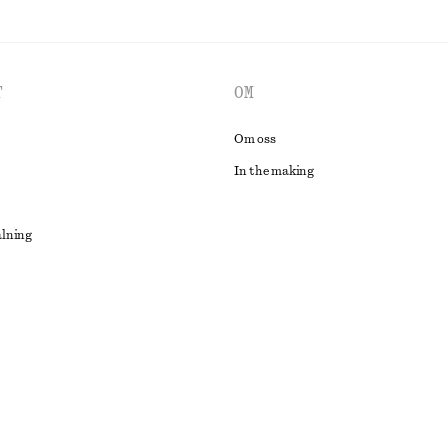
T
OM
Om oss
In the making
alning
lösning