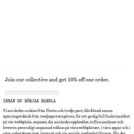
250 kr
450 kr
T-shirt i bomull med rund hals
Avslappnade denimshorts
270 kr
790 kr
100% ekologisk bomull
+
10
UTFORSKA ALLA HATTAR, KEPSAR OCH MÖSSOR
Join our collective and get 10% off one order.
CREATE ACCOUNT
INNAN DU BÖRJAR HANDLA
Vi använder cookies från första och tredje part, däribland annan
spårningsteknik från tredjepartsutgivare, för att ge dig full funktionalitet
KONTAKTA OSS
på vår webbplats, anpassa din användarupplevelse, utföra analyser och
leverera personligt anpassad reklam på våra webbplatser, i våra appar och i
Kontakta oss
Instagram
våra nyhetsbrev över internet och via sociala medieplattformar. För det