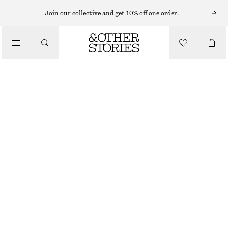
HATTAR, KEPSAR OCH MÖSSOR
Join our collective and get 10% off one order.
BUCKET HAT I STRÅ
/
450 KR
ACCESSOARER
BEIGE
XS/S
M/L
Storleksguide
STORLEK