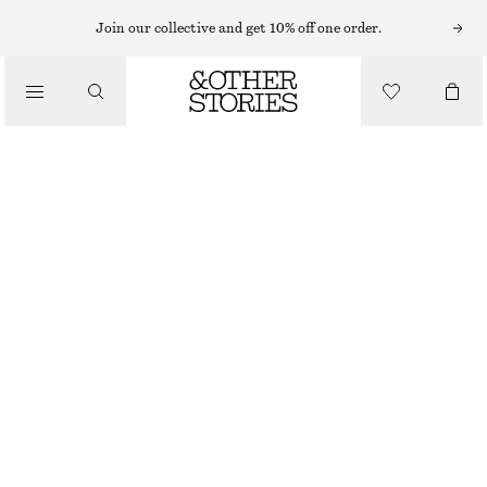
Join our collective and get 10% off one order.
/
BLUSAR & SKJORTOR
BLUS I BOMULL MED FYRKANTIG HALSRINGNING
890 KR
/
KLÄDER
SVART
XS
S
M
L
Storleksguide
STORLEK