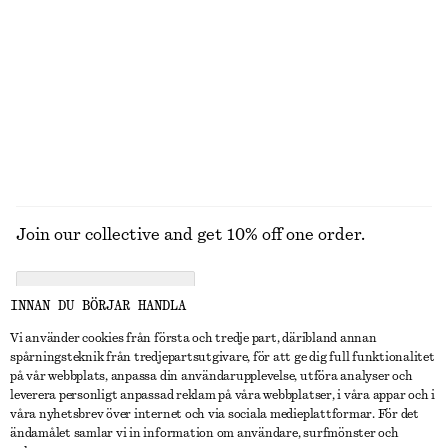
Bomullsskjorta med knytmidja
Skjorta i bomullspoplin med dragsko
890 kr
890 kr
New
100% bomull
100% bomull
UTFORSKA ALLA BLUSAR & SKJORTOR
Join our collective and get 10% off one order.
CREATE ACCOUNT
INNAN DU BÖRJAR HANDLA
Vi använder cookies från första och tredje part, däribland annan
spårningsteknik från tredjepartsutgivare, för att ge dig full funktionalitet
KONTAKTA OSS
på vår webbplats, anpassa din användarupplevelse, utföra analyser och
leverera personligt anpassad reklam på våra webbplatser, i våra appar och i
Kontakta oss
Instagram
våra nyhetsbrev över internet och via sociala medieplattformar. För det
KUNDTJÄNST
ändamålet samlar vi in information om användare, surfmönster och
Hitta butik
Pinterest