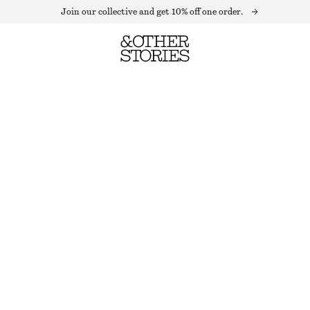
Join our collective and get 10% off one order.
MINIKLÄNNING MED VOLANG OCH BALLONGÄRM
LAST CHANCE
MÖRKRÖD
XS
S
M
L
Storleksguide
STORLEK