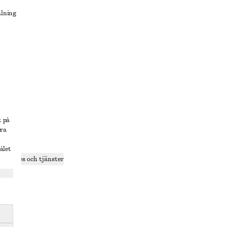
alning
lösning
t på
era
delning
ålet
r cookies och tjänster
ande
olicy