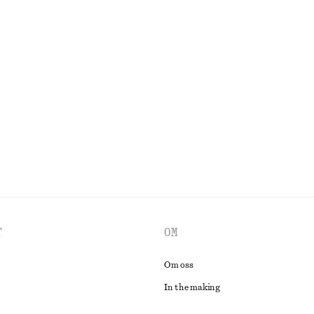
Last chance
100% bomull
jacka med dragkedja
Midiklänning med bälte
490 kr
1290 kr
Last chance
UTFORSKA ALLA KLÄNNINGAR
T
OM
Om oss
In the making