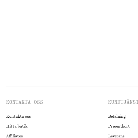
Last chance
Panelsydd maxiklänning
Figurnära jeans
750 kr
1290 kr
370 kr
1090 kr
Last chance
Last chance
KONTAKTA OSS
KUNDTJÄNS
Kontakta oss
Betalning
Hitta butik
Presentkort
Affiliates
Leverans