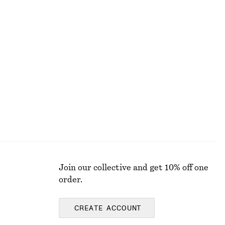
Last chance
Knytblus med puffärm
550 kr
1090 kr
Last chance
Join our collective and get 10% off one
order.
CREATE ACCOUNT