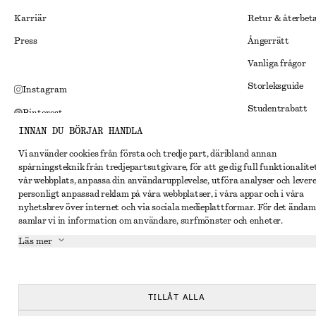
Karriär
Retur & återbet
Press
Ångerrätt
Vanliga frågor
Storleksguide
Instagram
Studentrabatt
Pinterest
INNAN DU BÖRJAR HANDLA
Alternativ tvist
Facebook
Vi använder cookies från första och tredje part, däribland annan
Villkor
Youtube
spårningsteknik från tredjepartsutgivare, för att ge dig full funktionalite
Medlemsvillkor
vår webbplats, anpassa din användarupplevelse, utföra analyser och lever
TikTok
personligt anpassad reklam på våra webbplatser, i våra appar och i våra
Cookies och data
nyhetsbrev över internet och via sociala medieplattformar. För det ändam
samlar vi in information om användare, surfmönster och enheter.
Inställningar fö
Läs mer
Sekretessmeddel
Användarvillkor
Tillgänglighetsp
TILLÅT ALLA