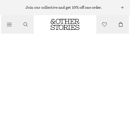
Join our collective and get 10% off one order.
/
TOPPAR & T-SHIRTS
T-SHIRT MED RUND HALSRINGNING
190 KR
270 KR
/
OUT OF STOCK
KLÄDER
SVART
XS
S
M
L