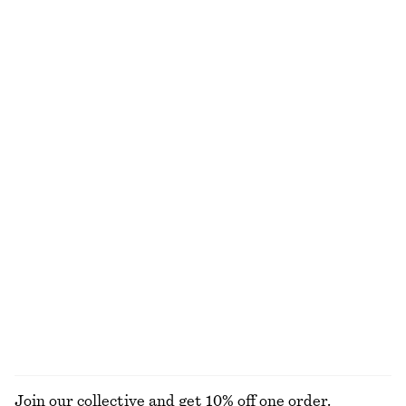
270 kr
550 kr
330 kr
690 kr
Last chance
Last chance
+
2
Raffiahatt med ripsband
Bucket hat i strå
370 kr
450 kr
Stickad väst
Stickad topp i alpackablandning
690 kr
790 kr
Ull-bomull
Figurnära T-shirt i trikå
Ribbad långärmad topp
270 kr
320 kr
+
5
UTFORSKA ALLA TOPPAR & T-SHIRTS
Join our collective and get 10% off one order.