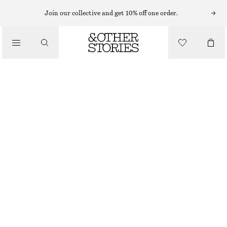
Join our collective and get 10% off one order.
/
TOPPAR & T-SHIRTS
T-SHIRT MED RUND HALSRINGNING
170 KR
270 KR
/
OUT OF STOCK
KLÄDER
VIT
XS
S
M
L