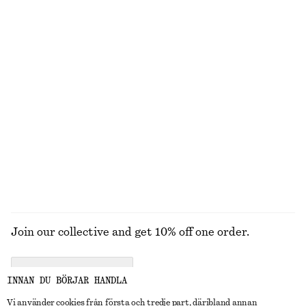
Last chance
+
5
A-linjeskuren kjol
Kort halsband med stenpärlor
370 kr
690 kr
370 kr
Last chance
Tunnstickad cardigan
Ribbstickad bomullscardigan
790 kr
370 kr
790 kr
Bomull-ull
Last chance
UTFORSKA ALLA TOPPAR & T-SHIRTS
Join our collective and get 10% off one order.
CREATE ACCOUNT
INNAN DU BÖRJAR HANDLA
Vi använder cookies från första och tredje part, däribland annan