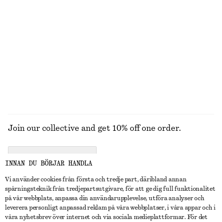
Online exclusive
Bucket hat i strå
Strukturmönstrad bikinitrosa
450 kr
320 kr
Online exclusive
+
1
UTFORSKA ALLA BADKLÄDER
Join our collective and get 10% off one order.
CREATE ACCOUNT
INNAN DU BÖRJAR HANDLA
Vi använder cookies från första och tredje part, däribland annan
spårningsteknik från tredjepartsutgivare, för att ge dig full funktionalitet
KONTAKTA OSS
på vår webbplats, anpassa din användarupplevelse, utföra analyser och
leverera personligt anpassad reklam på våra webbplatser, i våra appar och i
Kontakta oss
Instagram
våra nyhetsbrev över internet och via sociala medieplattformar. För det