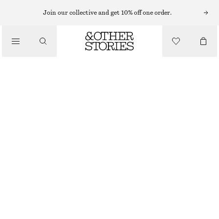
BADDRÄKTER
Join our collective and get 10% off one order.
/
BADKLÄDER
V-RINGAD BADDRÄKT
790 KR
/
KLÄDER
GRÖN/RANDIG
32
34
36
38
40
42
44
Storleksguide
STORLEK