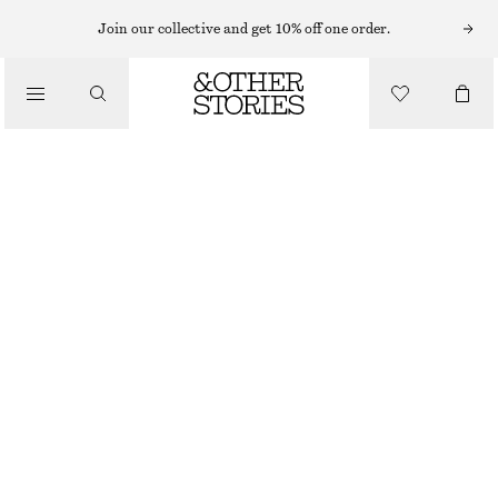
ARMBAND
Join our collective and get 10% off one order.
/
SMYCKEN
ARMBAND MED DUBBLA KEDJOR OCH KVARTS
/
ACCESSOARER
320 KR
OUT OF STOCK
GULD/LJUSGRÖN
XS/S
M/L