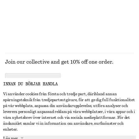
Ullbyxa med vida ben
Armring
1590 kr
370 kr
Bomull-ull
UTFORSKA ALLA SMYCKEN
Join our collective and get 10% off one order.
CREATE ACCOUNT
INNAN DU BÖRJAR HANDLA
Vi använder cookies från första och tredje part, däribland annan
spårningsteknik från tredjepartsutgivare, för att ge dig full funktionalitet
KONTAKTA OSS
på vår webbplats, anpassa din användarupplevelse, utföra analyser och
leverera personligt anpassad reklam på våra webbplatser, i våra appar och i
Kontakta oss
Instagram
våra nyhetsbrev över internet och via sociala medieplattformar. För det
KUNDTJÄNST
ändamålet samlar vi in information om användare, surfmönster och
Hitta butik
Pinterest
enheter.
Betalning
OM
Affiliates
Facebook
Läs mer