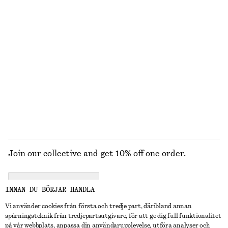
T-shirt i bomull med rund hals
Boxig t-shirt i bomull
270 kr
270 kr
100% bomull
100% ekologisk bomull
+
11
+
5
Bikinitrosa med sidodetalj
Dra-på byxa i satin
320 kr
990 kr
Online exclusive
+
1
UTFORSKA ALLA HATTAR, KEPSAR OCH MÖSSOR
Join our collective and get 10% off one order.
CREATE ACCOUNT
INNAN DU BÖRJAR HANDLA
Vi använder cookies från första och tredje part, däribland annan
spårningsteknik från tredjepartsutgivare, för att ge dig full funktionalitet
KONTAKTA OSS
på vår webbplats, anpassa din användarupplevelse, utföra analyser och