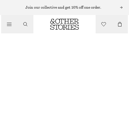
HATTAR, KEPSAR OCH MÖSSOR
Join our collective and get 10% off one order.
BUCKET HAT I STRÅ
/
450 KR
ACCESSOARER
STRÅ
XS/S
M/L
Storleksguide
STORLEK