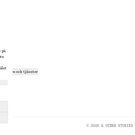
lösning
t på
era
delning
ålet
r cookies och tjänster
ande
olicy
© 2026 & OTHER STORIES