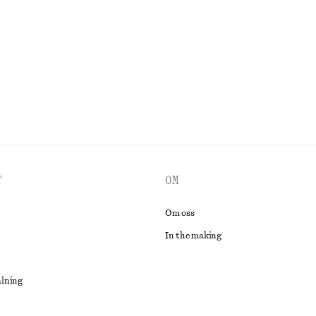
100% linne
UTFORSKA ALLA KLÄNNINGAR
T
OM
Om oss
In the making
alning