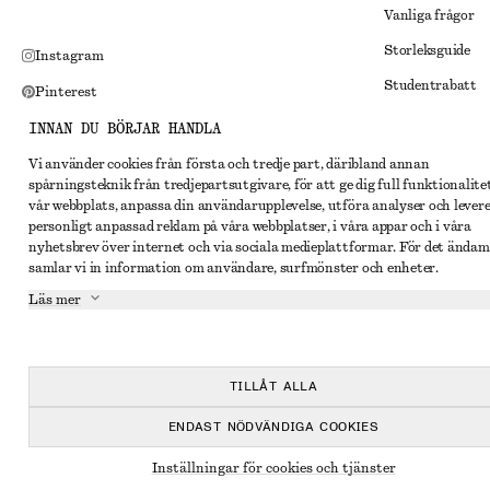
Vanliga frågor
Storleksguide
Instagram
Studentrabatt
Pinterest
Alternativ tvist
Facebook
INNAN DU BÖRJAR HANDLA
Villkor
Youtube
Vi använder cookies från första och tredje part, däribland annan
spårningsteknik från tredjepartsutgivare, för att ge dig full funktionalite
Medlemsvillkor
TikTok
vår webbplats, anpassa din användarupplevelse, utföra analyser och lever
Cookies och data
personligt anpassad reklam på våra webbplatser, i våra appar och i våra
nyhetsbrev över internet och via sociala medieplattformar. För det ändam
Inställningar fö
samlar vi in information om användare, surfmönster och enheter.
Sekretessmeddel
Läs mer
Användarvillkor
Tillgänglighetsp
TILLÅT ALLA
ENDAST NÖDVÄNDIGA COOKIES
Inställningar för cookies och tjänster