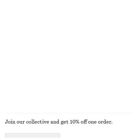
Skräddad playsuit
Dra-på byxa i satin
990 kr
990 kr
Bomull-linne
New
+
1
Miniklänning med omlott
Ribbad midiklänning
1090 kr
790 kr
100% bomull
Asymmetrisk midiklänning
Rynkad blus i bomull
1390 kr
790 kr
New
100% bomull
UTFORSKA ALLA KLÄNNINGAR
Join our collective and get 10% off one order.