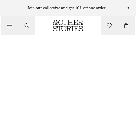
MIDIKLÄNNINGAR
Join our collective and get 10% off one order.
/
KLÄNNINGAR
ÄRMLÖS MIDIKLÄNNING I SATIN
1090 KR
/
CHAMPAGNE
+
11
KLÄDER
32
34
36
38
40
42
44
Storleksguide
STORLEK
VÄLJ STORLEK