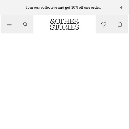
HALSBAND
Join our collective and get 10% off one order.
/
SMYCKEN
TVÅRADIGT HALSBAND
/
ACCESSOARER
250 KR
450 KR
OUT OF STOCK
GULD
ONESIZE
STORLEK