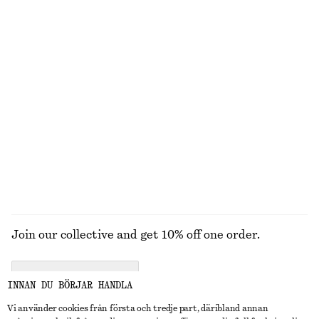
Boxig t-shirt i bomull
Dubbla hoops
270 kr
450 kr
100% ekologisk bomull
+
6
Linneskjorta med plisserad midja
Lariat-halsband med ormlänk
990 kr
370 kr
100% linne
UTFORSKA ALLA SMYCKEN
Join our collective and get 10% off one order.
CREATE ACCOUNT
INNAN DU BÖRJAR HANDLA
Vi använder cookies från första och tredje part, däribland annan