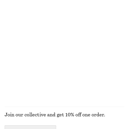
+
1
Stickad miniklänning
Klänning i linnemodell
490 kr
890 kr
270 kr
690 kr
Last chance
TIDIGARE NEDSATT PRIS:
370 KR
Last chance
Kortärmad skjorta i bomull
T-shirt i bomull med rund hals
370 kr
690 kr
190 kr
270 kr
Last chance
TIDIGARE NEDSATT PRIS:
220 KR
Last chance
100% bomull
100% ekologisk bomull
+
12
UTFORSKA ALLA TOPPAR & T-SHIRTS
Join our collective and get 10% off one order.