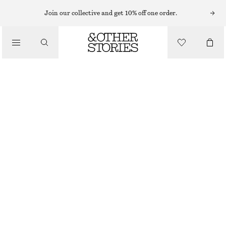
Join our collective and get 10% off one order.
/
TOPPAR & T-SHIRTS
FIGURNÄRA T-SHIRT MED ÖPPEN RYGG
170 KR
370 KR
/
LAST CHANCE
KLÄDER
SMÖRGUL
XS
S
M
L