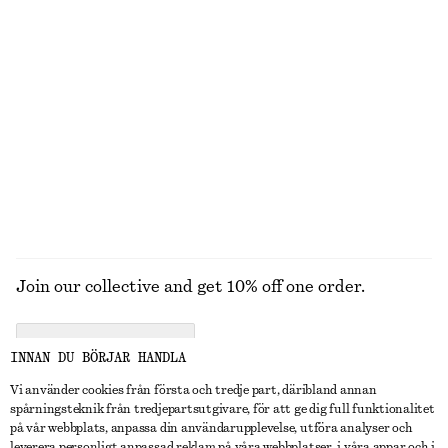
T-shirt i bomull med rund hals
Ribbat bomullslinne
270 kr
250 kr
100% ekologisk bomull
+
1
+
12
Ribbad topp med öppen rygg
Midiklänning
370 kr
990 kr
UTFORSKA ALLA TOPPAR & T-SHIRTS
Join our collective and get 10% off one order.
CREATE ACCOUNT
INNAN DU BÖRJAR HANDLA
Vi använder cookies från första och tredje part, däribland annan
spårningsteknik från tredjepartsutgivare, för att ge dig full funktionalitet
KONTAKTA OSS
på vår webbplats, anpassa din användarupplevelse, utföra analyser och
leverera personligt anpassad reklam på våra webbplatser, i våra appar och i