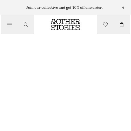
Join our collective and get 10% off one order.
/
TOPPAR & T-SHIRTS
FIGURNÄRA T-SHIRT MED ÖPPEN RYGG
370 KR
/
KLÄDER
OFF-WHITE
XS
S
M
L
Storleksguide
STORLEK