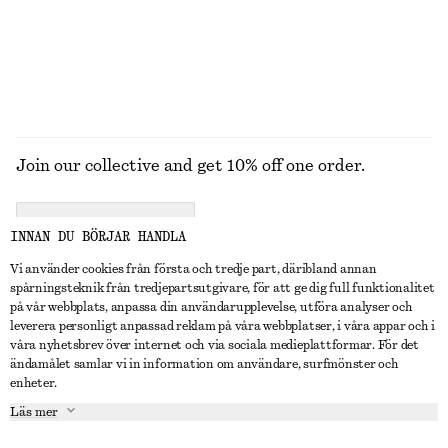
UTFORSKA ALLA KLÄNNINGAR
Join our collective and get 10% off one order.
CREATE ACCOUNT
INNAN DU BÖRJAR HANDLA
Vi använder cookies från första och tredje part, däribland annan
spårningsteknik från tredjepartsutgivare, för att ge dig full funktionalitet
KONTAKTA OSS
på vår webbplats, anpassa din användarupplevelse, utföra analyser och
leverera personligt anpassad reklam på våra webbplatser, i våra appar och i
Kontakta oss
Instagram
våra nyhetsbrev över internet och via sociala medieplattformar. För det
KUNDTJÄNST
ändamålet samlar vi in information om användare, surfmönster och
Hitta butik
Pinterest
enheter.
Betalning
OM
Affiliates
Facebook
Läs mer
Presentkort
Om oss
Karriär
Youtube