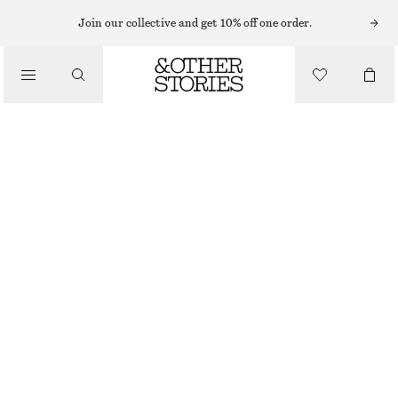
MINIKLÄNNINGAR
Join our collective and get 10% off one order.
/
KLÄNNINGAR
UTSVÄNGD MINIKLÄNNING
490 KR
790 KR
/
LAST CHANCE
KLÄDER
SVART
32
34
36
38
40
42
44