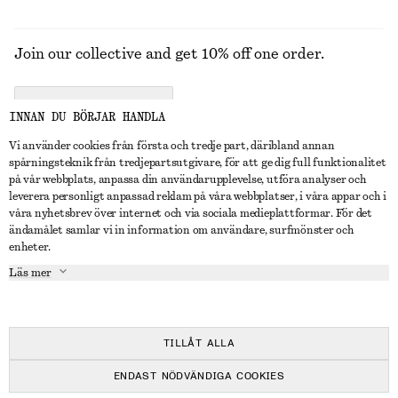
Join our collective and get 10% off one order.
CREATE ACCOUNT
INNAN DU BÖRJAR HANDLA
Vi använder cookies från första och tredje part, däribland annan
spårningsteknik från tredjepartsutgivare, för att ge dig full funktionalitet
KONTAKTA OSS
på vår webbplats, anpassa din användarupplevelse, utföra analyser och
leverera personligt anpassad reklam på våra webbplatser, i våra appar och i
Kontakta oss
Instagram
våra nyhetsbrev över internet och via sociala medieplattformar. För det
KUNDTJÄNST
ändamålet samlar vi in information om användare, surfmönster och
Hitta butik
Pinterest
enheter.
Betalning
OM
Affiliates
Facebook
Läs mer
Presentkort
Om oss
Karriär
Youtube
Leverans
In the making
Press
TikTok
Retur & återbetalning
TILLÅT ALLA
Ångerrätt
ENDAST NÖDVÄNDIGA COOKIES
Vanliga frågor