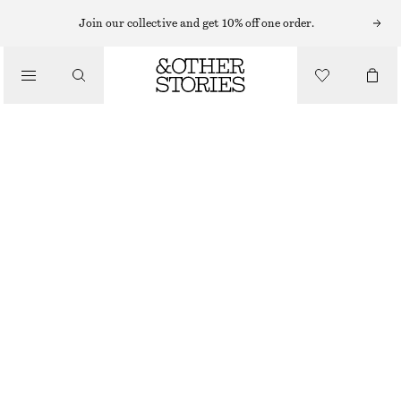
MINIKLÄNNINGAR
Join our collective and get 10% off one order.
/
KLÄNNINGAR
MINIKLÄNNING I LINNE
650 KR
990 KR
/
LAST CHANCE
KLÄDER
ROSA
32
34
36
38
40
42
44