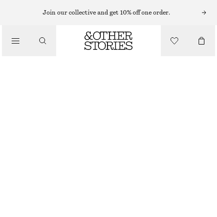
MINIKLÄNNINGAR
Join our collective and get 10% off one order.
/
KLÄNNINGAR
SKULPTURAL RYNKAD MINIKLÄNNING
650 KR
990 KR
/
LAST CHANCE
KLÄDER
ROSTBRUN
XS
S
M
L