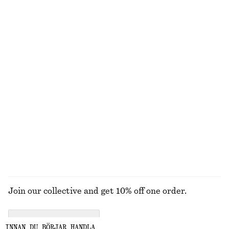
490 kr
990 kr
370 kr
690 kr
Last chance
Last chance
Tröja med polokrage
Miniklänning med omlott
270 kr
550 kr
490 kr
890 kr
Last chance
Last chance
+
2
Rynkad topp med nyckelhålsringning
Hålstickad midiklänning
320 kr
790 kr
550 kr
1390 kr
Last chance
Last chance
UTFORSKA ALLA KLÄNNINGAR
Join our collective and get 10% off one order.
CREATE ACCOUNT
INNAN DU BÖRJAR HANDLA