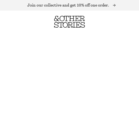
Join our collective and get 10% off one order.
KLÄNNING MED RYNKDETALJ
OUT OF STOCK
LJUSBEIGE
XS
S
M
L
Storleksguide
STORLEK