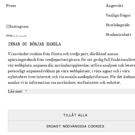
Press
Ångerrätt
Vanliga frågor
Storleksguide
Instagram
Studentrabatt
Pinterest
INNAN DU BÖRJAR HANDLA
Alternativ tvist
Facebook
Vi använder cookies från första och tredje part, däribland annan
Villkor
Youtube
spårningsteknik från tredjepartsutgivare, för att ge dig full funktionalite
Medlemsvillkor
vår webbplats, anpassa din användarupplevelse, utföra analyser och lever
TikTok
personligt anpassad reklam på våra webbplatser, i våra appar och i våra
Cookies och data
nyhetsbrev över internet och via sociala medieplattformar. För det ändam
samlar vi in information om användare, surfmönster och enheter.
Inställningar fö
Läs mer
Sekretessmeddel
Användarvillkor
Tillgänglighetsp
TILLÅT ALLA
ENDAST NÖDVÄNDIGA COOKIES