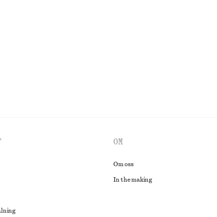
rint Ballerinaskor
Ovala solglasögon
370 kr
UTFORSKA ALLA KLÄNNINGAR
T
OM
Om oss
In the making
alning