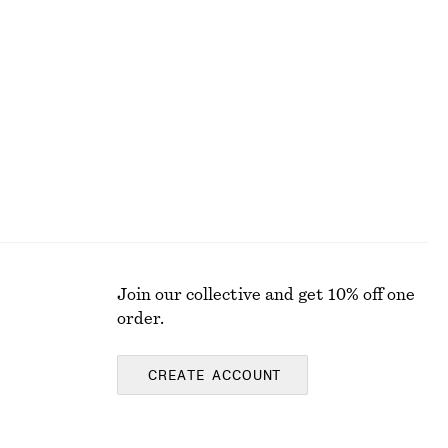
+
1
+
2
Remsandaler med blockklack
1090 kr
Join our collective and get 10% off one
order.
CREATE ACCOUNT