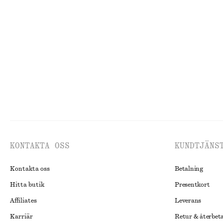
Triangelformad scarf i siden och kashmir
adidas Ghost Sp
550 kr
1095 kr
New
Silk-cashmere
New
KONTAKTA OSS
KUNDTJÄNS
Kontakta oss
Betalning
Hitta butik
Presentkort
Affiliates
Leverans
Karriär
Retur & återbet