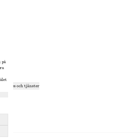
lösning
t på
era
delning
ålet
r cookies och tjänster
ande
olicy