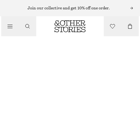
MINIKLÄNNINGAR
Join our collective and get 10% off one order.
/
KLÄNNINGAR
ÄRMLÖS KLÄNNING MED DRAGSKO I MIDJAN
890 KR
/
KLÄDER
CERISEROSA
XS
S
M
L
Storleksguide
STORLEK