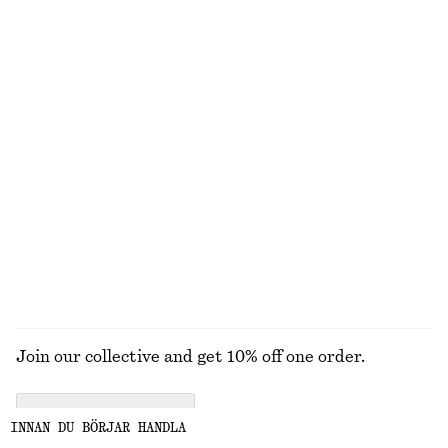
U-ringad midiklänning
Slätstickad cardigan i ull
890 kr
890 kr
100% ull
Rynkad blus
Ribbad midiklänning
790 kr
990 kr
New
New
100% ekologisk bomull
UTFORSKA ALLA KLÄNNINGAR
Join our collective and get 10% off one order.
CREATE ACCOUNT
INNAN DU BÖRJAR HANDLA