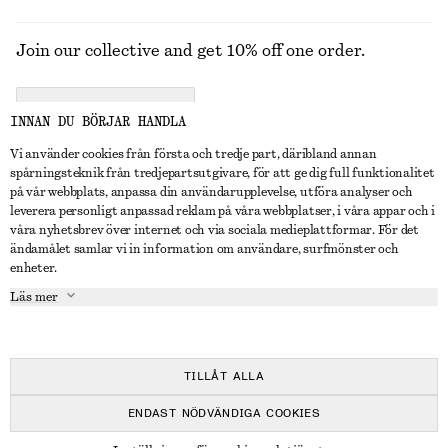
Join our collective and get 10% off one order.
CREATE ACCOUNT
INNAN DU BÖRJAR HANDLA
Vi använder cookies från första och tredje part, däribland annan
spårningsteknik från tredjepartsutgivare, för att ge dig full funktionalitet
KONTAKTA OSS
på vår webbplats, anpassa din användarupplevelse, utföra analyser och
leverera personligt anpassad reklam på våra webbplatser, i våra appar och i
Kontakta oss
Instagram
våra nyhetsbrev över internet och via sociala medieplattformar. För det
KUNDTJÄNST
ändamålet samlar vi in information om användare, surfmönster och
Hitta butik
Pinterest
enheter.
Betalning
OM
Affiliates
Facebook
Läs mer
Presentkort
Om oss
Karriär
Youtube
Leverans
In the making
Press
TikTok
Retur & återbetalning
TILLÅT ALLA
Ångerrätt
ENDAST NÖDVÄNDIGA COOKIES
Vanliga frågor
© 2026 & OTHER STORIES