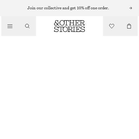
MINIKLÄNNINGAR
Join our collective and get 10% off one order.
/
KLÄNNINGAR
KORT SKJORTKLÄNNING I JACQUARD
450 KR
890 KR
/
LAST CHANCE
KLÄDER
MÖRKBRUN
32
34
36
38
40
42
44