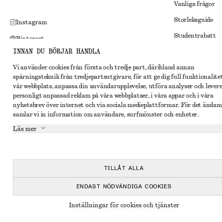
Vanliga frågor
Storleksguide
Instagram
Studentrabatt
Pinterest
INNAN DU BÖRJAR HANDLA
Alternativ tvist
Facebook
Vi använder cookies från första och tredje part, däribland annan
Villkor
Youtube
spårningsteknik från tredjepartsutgivare, för att ge dig full funktionalite
Medlemsvillkor
vår webbplats, anpassa din användarupplevelse, utföra analyser och lever
TikTok
personligt anpassad reklam på våra webbplatser, i våra appar och i våra
Cookies och data
nyhetsbrev över internet och via sociala medieplattformar. För det ändam
samlar vi in information om användare, surfmönster och enheter.
Inställningar fö
Läs mer
Sekretessmeddel
Användarvillkor
Tillgänglighetsp
TILLÅT ALLA
ENDAST NÖDVÄNDIGA COOKIES
Inställningar för cookies och tjänster