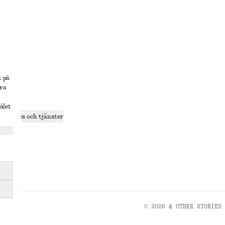
lösning
t på
era
delning
ålet
r cookies och tjänster
ande
olicy
© 2026 & OTHER STORIES