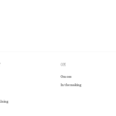
T
OM
Om oss
In the making
alning