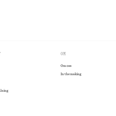
UTFORSKA ALLA SMYCKEN
T
OM
Om oss
In the making
alning