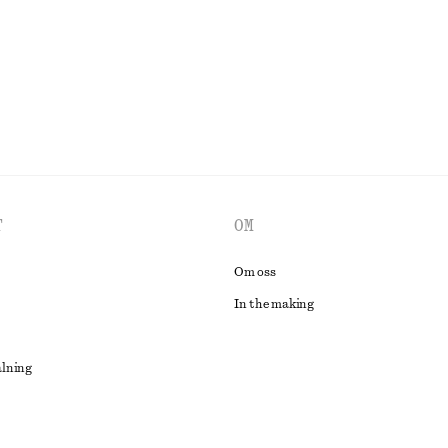
UTFORSKA ALLA KLÄNNINGAR
T
OM
Om oss
In the making
alning