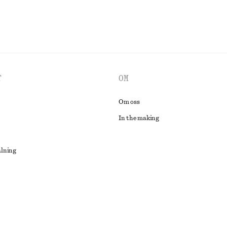
T
OM
Om oss
In the making
alning